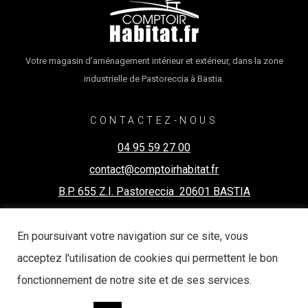
Votre magasin d’aménagement intérieur et extérieur, dans la zone
industrielle de Pastoreccia à Bastia.
CONTACTEZ-NOUS
04 95 59 27 00
contact@comptoirhabitat.fr
B.P. 655 Z.I. Pastoreccia 20601 BASTIA
En poursuivant votre navigation sur ce site, vous
COMPTOIR HABITAT (C) 2020 TOUS DROITS RÉSERVÉS
acceptez l'utilisation de cookies qui permettent le bon
fonctionnement de notre site et de ses services.