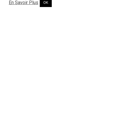
En Savoir Plus
OK
CUISINES
Cuisines