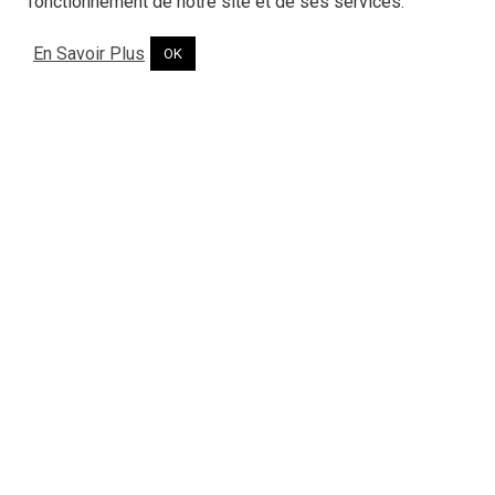
fonctionnement de notre site et de ses services.
En Savoir Plus
OK
POÊLES
Poêles